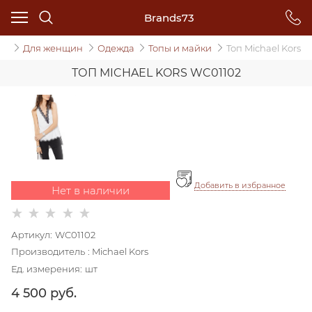
Brands73
ог
Для женщин
Одежда
Топы и майки
Топ Michael Kors
ТОП MICHAEL KORS WC01102
Добавить в избранное
Нет в наличии
Артикул:
WC01102
Производитель
:
Michael Kors
Ед. измерения:
шт
4 500
 руб.