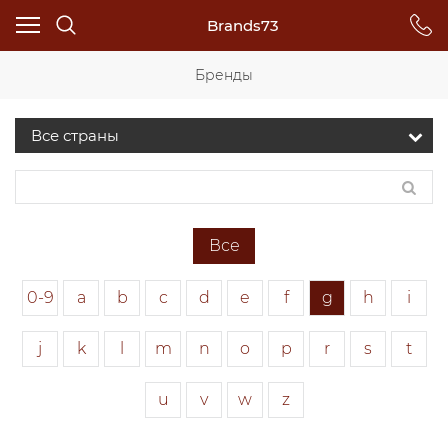
Brands73
Бренды
Все
0-9
a
b
c
d
e
f
g
h
i
j
k
l
m
n
o
p
r
s
t
u
v
w
z