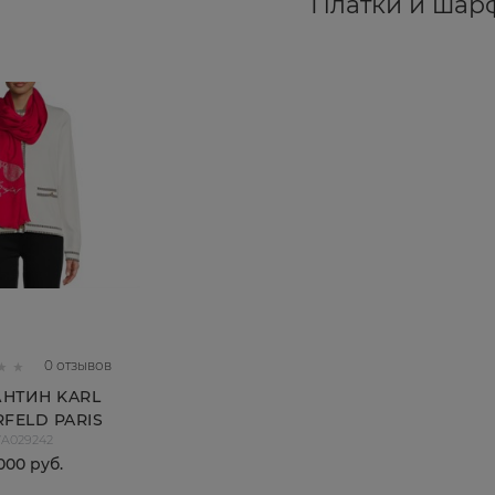
Платки и шар
0 отзывов
НТИН KARL
RFELD PARIS
A029242
000
 руб.