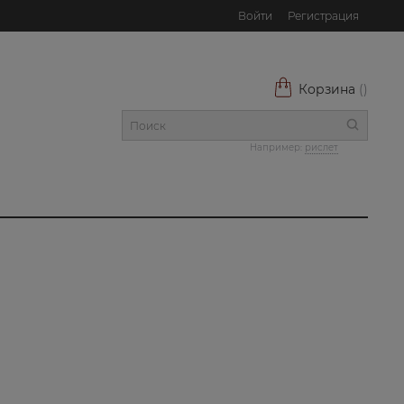
Войти
Регистрация
Корзина
(
)
Например:
рислет