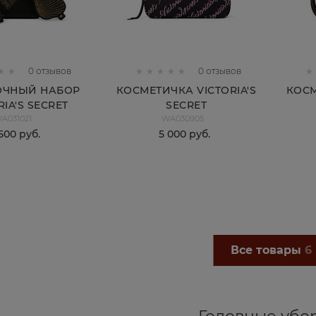
0 отзывов
0 отзывов
ОЧНЫЙ НАБОР
КОСМЕТИЧКА VICTORIA'S
КОСМ
RIA'S SECRET
SECRET
A031021
WA030905
ТИЧКА+МАСКА
500
 руб.
5 000
 руб.
+РЕЗИНКА ДЛЯ
ВОЛОС)
КУПИТЬ
КУПИТЬ
Все товары
6