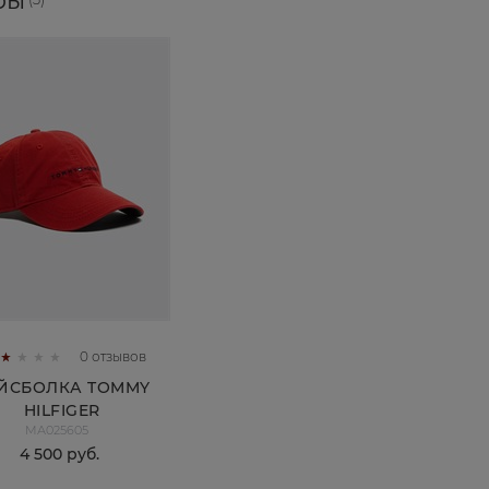
ры
0 отзывов
ЙСБОЛКА TOMMY
HILFIGER
МА025605
4 500
 руб.