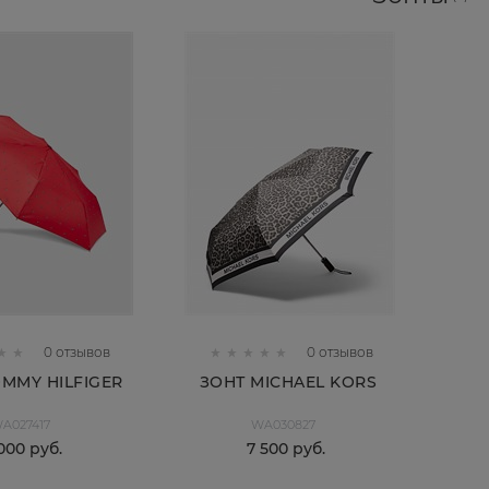
0 отзывов
0 отзывов
MMY HILFIGER
ЗОНТ MICHAEL KORS
A027417
WA030827
000
 руб.
7 500
 руб.