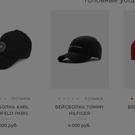
Головные убо
0 отзывов
0 отзывов
БОЛКА KARL
БЕЙСБОЛКА TOMMY
БЕ
RFELD PARIS
HILFIGER
029244
МА025606
000
 руб.
4 000
 руб.