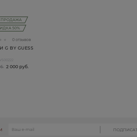
СПРОДАЖА
ИДКА 50%
0 отзывов
И G BY GUESS
WS00222
2 000
 руб.
уб.
КУПИТЬ
И