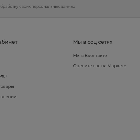
обработку своих персональных данных
абинет
Мы в соц сетях
Мы в Вконтакте
я
Оцените нас на Маркете
ль?
товары
авнении