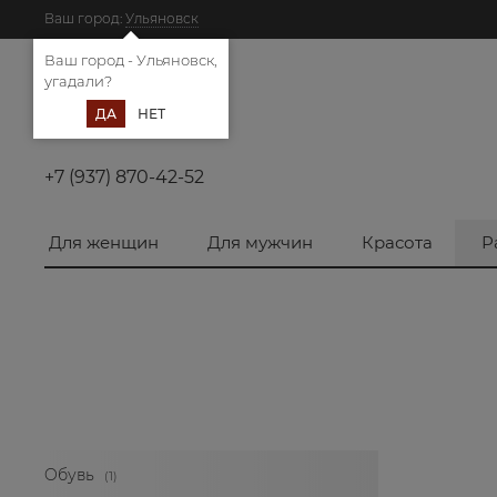
Ваш город:
Ульяновск
Ваш город - Ульяновск,
угадали?
ДА
НЕТ
+7 (937) 870-42-52
Для женщин
Для мужчин
Красота
Р
Oбувь
(1)