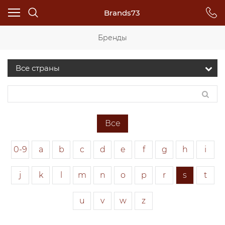
Brands73
Бренды
Все
0-9
a
b
c
d
e
f
g
h
i
j
k
l
m
n
o
p
r
s
t
u
v
w
z