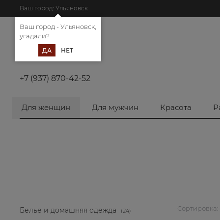
Ваш город:
Ульяновск
Ваш город - Ульяновск,
угадали?
ДА
НЕТ
+7 (937) 870-42-52
Для женщин
Для мужчин
Красота
Р
Сортировка:
Белье и домашняя одежда
(24)