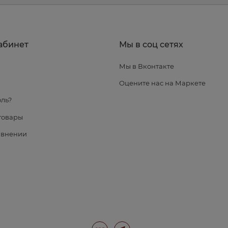
абинет
Мы в соц сетях
Мы в Вконтакте
я
Оцените нас на Маркете
ль?
товары
авнении