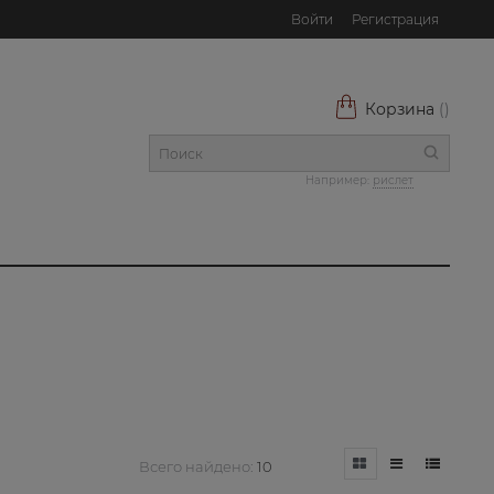
Войти
Регистрация
Корзина
(
)
Например:
рислет
Всего найдено:
10