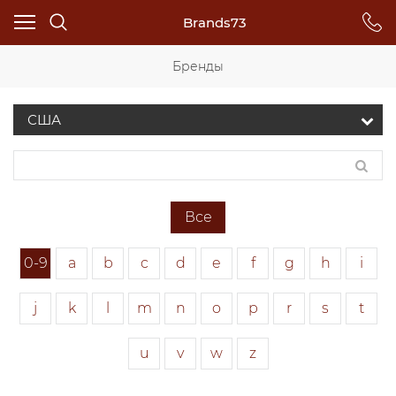
Brands73
Бренды
Все
0-9
a
b
c
d
e
f
g
h
i
j
k
l
m
n
o
p
r
s
t
u
v
w
z