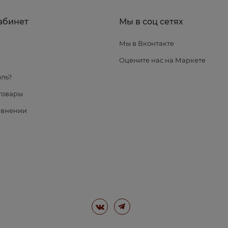
абинет
Мы в соц сетях
Мы в Вконтакте
я
Оцените нас на Маркете
ль?
товары
авнении