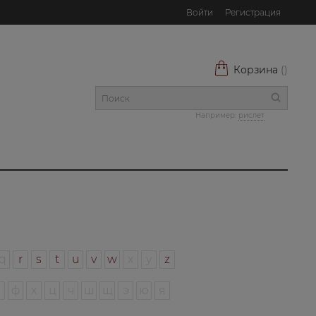
Войти
Регистрация
Корзина
(
)
Например:
рислет
q
r
s
t
u
v
w
x
y
z
у
ф
х
ц
ч
ш
щ
э
ю
я