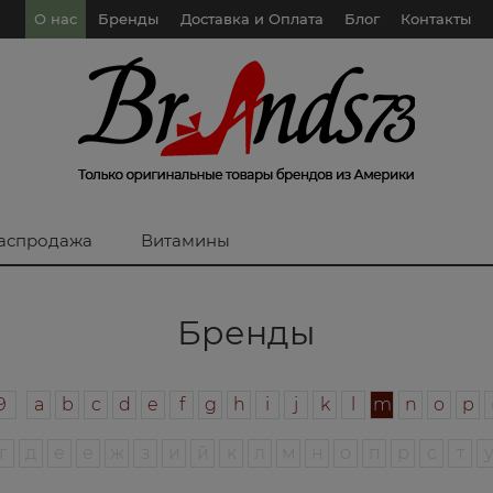
О нас
Бренды
Доставка и Оплата
Блог
Контакты
аспродажа
Витамины
Бренды
9
a
b
c
d
e
f
g
h
i
j
k
l
m
n
o
p
г
д
е
ё
ж
з
и
й
к
л
м
н
о
п
р
с
т