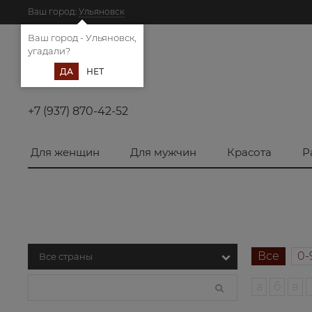
Ваш город:
Ульяновск
Ваш город - Ульяновск,
угадали?
ДА
НЕТ
+7 (937) 870-42-52
Для женщин
Для мужчин
Красота
Р
Все
0-
а
б
в