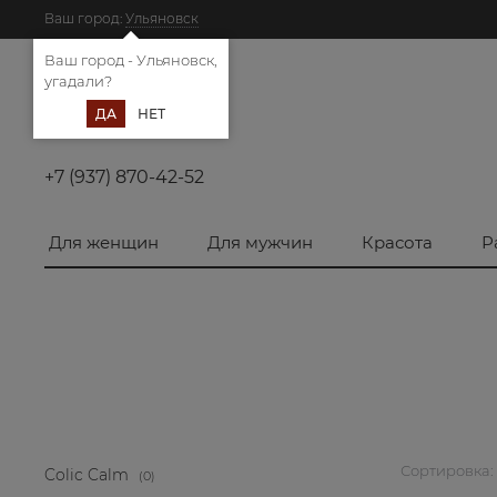
Ваш город:
Ульяновск
Ваш город - Ульяновск,
угадали?
ДА
НЕТ
+7 (937) 870-42-52
Для женщин
Для мужчин
Красота
Р
Сортировка:
Colic Calm
(0)