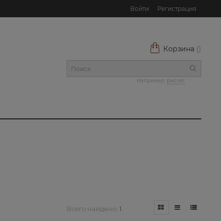
Войти
Регистрация
Корзина
(
)
Например:
рислет
Всего найдено:
1