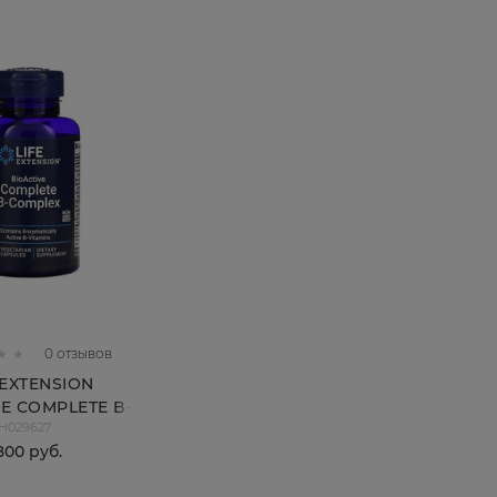
0 отзывов
 EXTENSION
VE COMPLETE B-
H029627
EX, 60 КАПС.
 800
 руб.