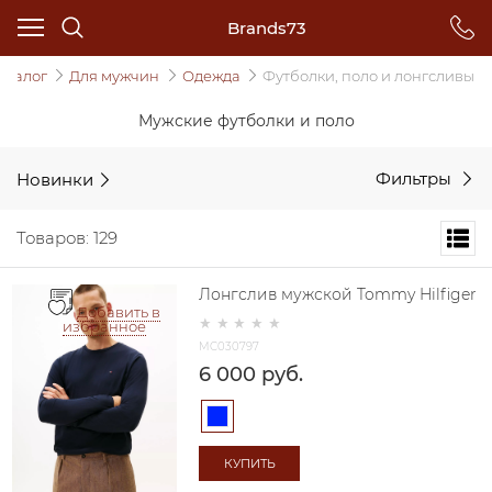
Brands73
аталог
Для мужчин
Одежда
Футболки, поло и лонгсливы
Мужские футболки и поло
Новинки
Фильтры
Товаров: 129
Лонгслив мужской Tommy Hilfiger
Добавить в
избранное
MC030797
6 000
 руб.
КУПИТЬ