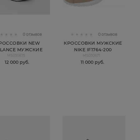
0 отзывов
0 отзывов
РОССОВКИ NEW
КРОССОВКИ МУЖСКИЕ
LANCE МУЖСКИЕ
NIKE IF1764-200
MS030675
MS030671
MS237VCN
12 000
 руб.
11 000
 руб.
КУПИТЬ
КУПИТЬ