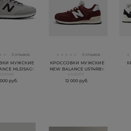
0 отзывов
0 отзывов
ВКИ МУЖСКИЕ
КРОССОВКИ МУЖСКИЕ
К
ANCE ML515AGG
NEW BALANCE U574RBK
S030489
MS030373
 000
 руб.
12 000
 руб.
КУПИТЬ
КУПИТЬ