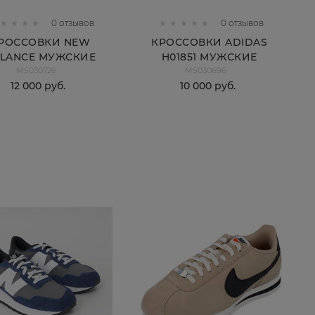
0 отзывов
0 отзывов
РОССОВКИ NEW
КРОССОВКИ ADIDAS
LANCE МУЖСКИЕ
H01851 МУЖСКИЕ
MS030726
MS030696
U574SOA
12 000
 руб.
10 000
 руб.
КУПИТЬ
КУПИТЬ