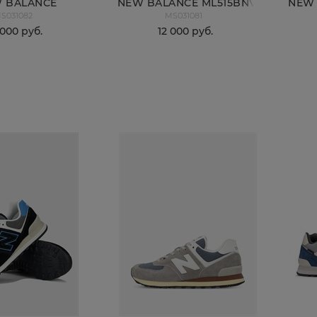
 BALANCE
NEW BALANCE ML515BNV
NEW 
S031082
MS031081
L515WNV
 000
 руб.
12 000
 руб.
КУПИТЬ
КУПИТЬ