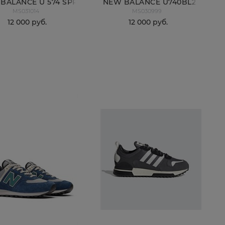
BALANCE U 574 SPR
NEW BALANCE U740BL2
MS031014
MS030999
12 000
 руб.
12 000
 руб.
КУПИТЬ
КУПИТЬ