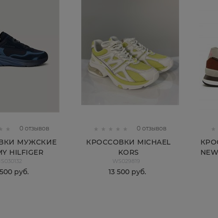
0 отзывов
0 отзывов
ВКИ МУЖСКИЕ
КРОССОВКИ MICHAEL
КРО
Y HILFIGER
KORS
NEW
S030132
WS029819
 500
 руб.
13 500
 руб.