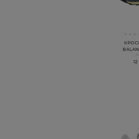
КРОС
BALAN
M
М
12