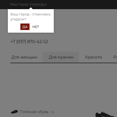
Ваш город:
Ульяновск
Ваш город - Ульяновск,
угадали?
ДА
НЕТ
+7 (937) 870-42-52
Для женщин
Для мужчин
Красота
Р
Пляжная обувь
(1)