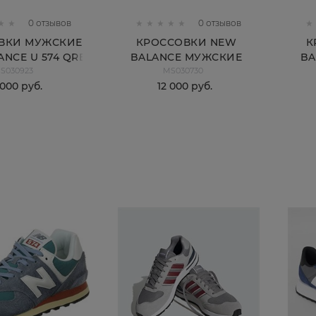
0 отзывов
0 отзывов
ВКИ МУЖСКИЕ
КРОССОВКИ NEW
К
NCE U 574 QRB
BALANCE МУЖСКИЕ
BA
S030923
MS030730
U574WGN
 000
 руб.
12 000
 руб.
КУПИТЬ
КУПИТЬ