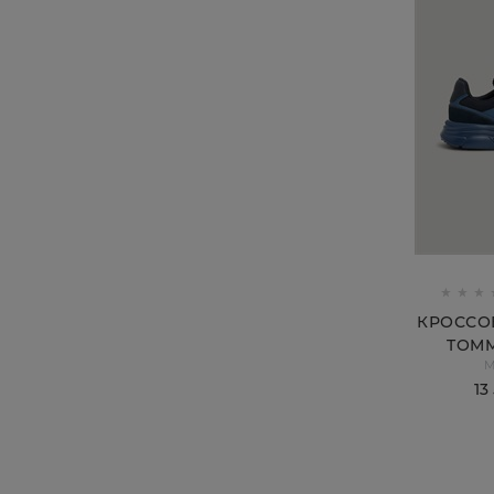
КРОССО
TOMM
M
13