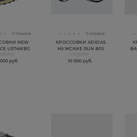
0 отзывов
0 отзывов
СОВКИ NEW
КРОССОВКИ ADIDAS
К
CE U574WBG
МУЖСКИЕ RUN 80S
BA
S030692
MS030690
УЖСКИЕ
 000
 руб.
10 000
 руб.
КУПИТЬ
КУПИТЬ