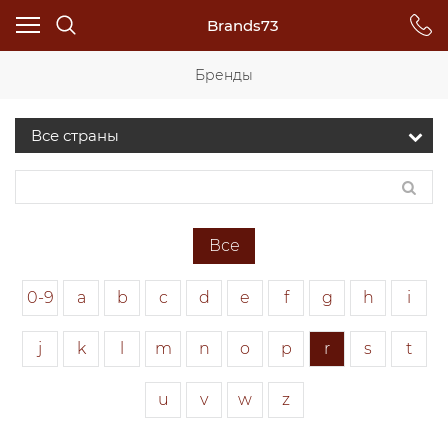
Brands73
Бренды
Все
0-9
a
b
c
d
e
f
g
h
i
j
k
l
m
n
o
p
r
s
t
u
v
w
z