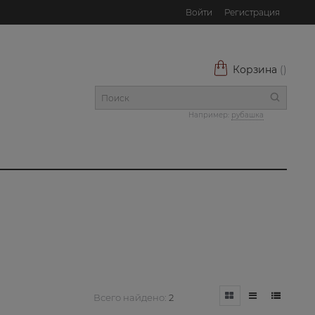
Войти
Регистрация
Корзина
(
)
Например:
рубашка
Всего найдено:
2