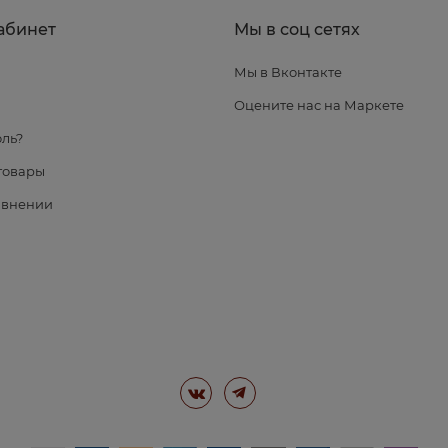
абинет
Мы в соц сетях
Мы в Вконтакте
я
Оцените нас на Маркете
ль?
товары
авнении