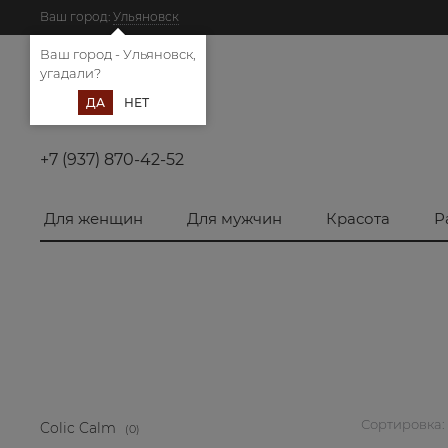
Ваш город:
Ульяновск
Ваш город - Ульяновск,
угадали?
ДА
НЕТ
+7 (937) 870-42-52
Для женщин
Для мужчин
Красота
Р
Сортировка:
Colic Calm
(0)