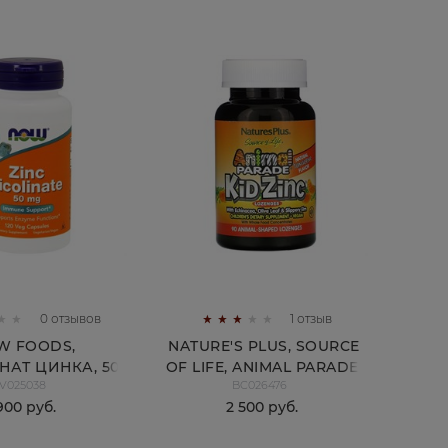
0 отзывов
1 отзыв
W FOODS,
NATURE'S PLUS, SOURCE
АТ ЦИНКА, 50
OF LIFE, ANIMAL PARADE,
V025038
BC026476
 РАСТИТЕЛЬНЫХ
ПАСТИЛКИ KID ZINC,
 900
 руб.
2 500
 руб.
КАПСУЛ
ВКУС НАТУРАЛЬНОГО
МАНДАРИНА, 90