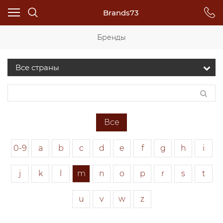
Brands73
Бренды
Все
0-9
a
b
c
d
e
f
g
h
i
j
k
l
m
n
o
p
r
s
t
u
v
w
z