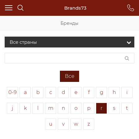
Brands73
Бренды
Все
0-9
a
b
c
d
e
f
g
h
i
j
k
l
m
n
o
p
r
s
t
u
v
w
z