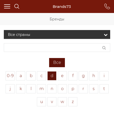
Brands73
Бренды
Все
0-9
a
b
c
d
e
f
g
h
i
j
k
l
m
n
o
p
r
s
t
u
v
w
z