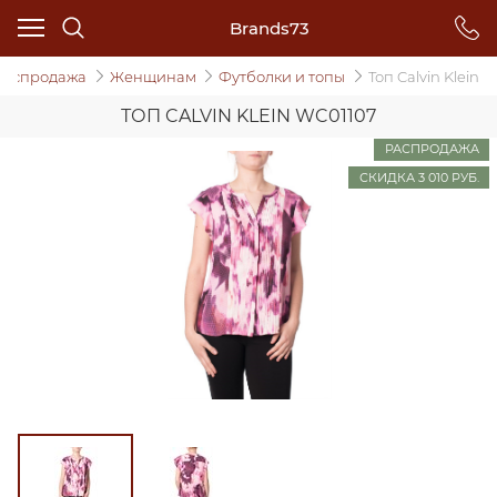
Brands73
Распродажа
Женщинам
Футболки и топы
Топ Calvin Klein
ТОП CALVIN KLEIN WC01107
РАСПРОДАЖА
СКИДКА 3 010 РУБ.