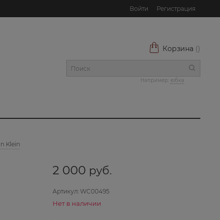
Войти
Регистрация
Корзина
(
)
Например:
юбка
n Klein
2 000
 руб.
Артикул:
WC00495
Нет в наличии