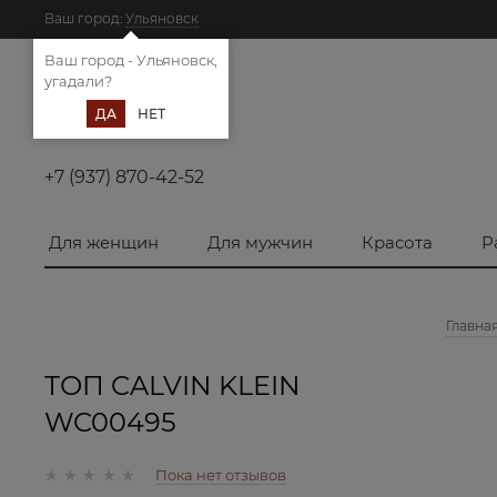
Ваш город:
Ульяновск
Ваш город - Ульяновск,
угадали?
ДА
НЕТ
+7 (937) 870-42-52
Для женщин
Для мужчин
Красота
Р
Главна
ТОП CALVIN KLEIN
WC00495
Пока нет отзывов