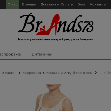
О нас
Бренды
Доставка и Оплата
Блог
Контакты
аспродажа
Витамины
я
Каталог
Распродажа
Женщинам
Футболки и топы
Топ Calvi