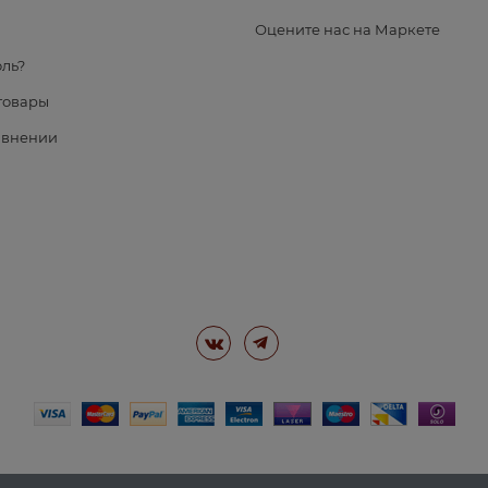
я
Оцените нас на Маркете
ль?
товары
авнении