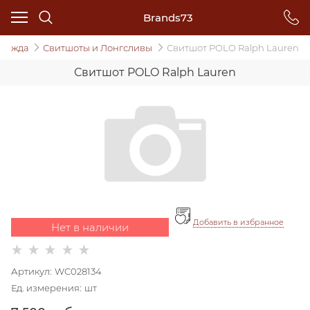
Brands73
дежда
Свитшоты и Лонгсливы
Свитшот POLO Ralph Lauren
Свитшот POLO Ralph Lauren
Добавить в избранное
Нет в наличии
Артикул:
WC028134
Ед. измерения:
шт