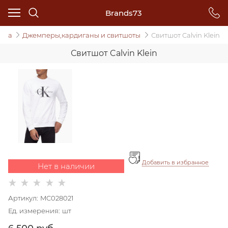
Brands73
жда
Джемперы,кардиганы и свитшоты
Свитшот Calvin Klein
Свитшот Calvin Klein
Добавить в избранное
Нет в наличии
Артикул:
MC028021
Ед. измерения:
шт