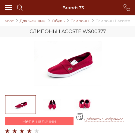
Brands73
аталог
Для женщин
Обувь
Слипоны
Слипоны Lacoste
СЛИПОНЫ LACOSTE WS00377
Добавить в избранное
Нет в наличии