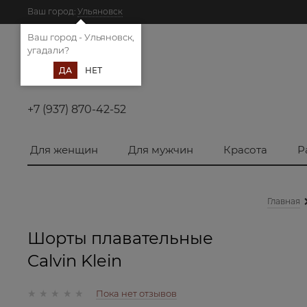
Ваш город:
Ульяновск
Ваш город - Ульяновск,
угадали?
ДА
НЕТ
+7 (937) 870-42-52
Для женщин
Для мужчин
Красота
Р
Главная
Шорты плавательные
Calvin Klein
Пока нет отзывов