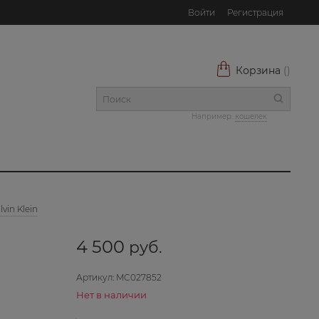
Войти
Регистрация
Корзина
(
)
Например:
кошелек
vin Klein
4 500
 руб.
Артикул:
MC027852
Нет в наличии