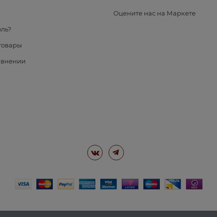
я
Оцените нас на Маркете
ль?
товары
авнении