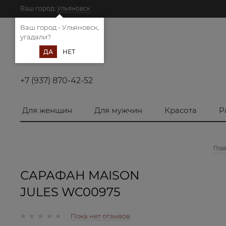
Ваш город:
Ульяновск
Ваш город - Ульяновск,
угадали?
ДА
НЕТ
+7 (937) 870-42-52
Для женщин
Для мужчин
Красота
Р
Гла
САРАФАН MAISON
JULES WC00975
Пока нет отзывов