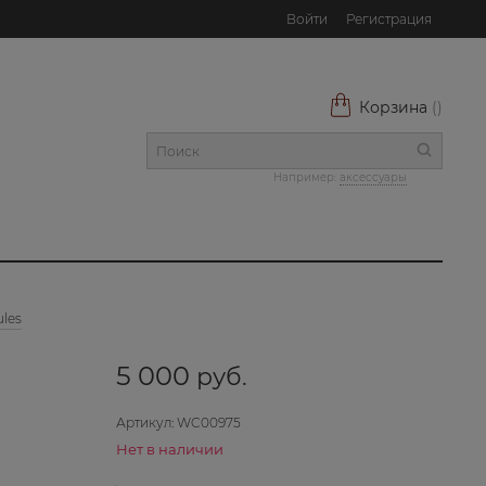
Войти
Регистрация
Корзина
(
)
Например:
аксессуары
les
5 000
 руб.
Артикул:
WC00975
Нет в наличии