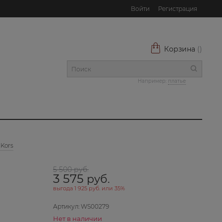
Войти
Регистрация
Корзина
(
)
Например:
платье
 Kors
5 500
 руб.
3 575
 руб.
выгода
1 925 руб.
или
35%
Артикул:
WS00279
Нет в наличии