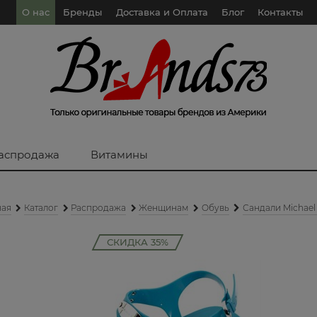
О нас
Бренды
Доставка и Оплата
Блог
Контакты
аспродажа
Витамины
ная
Каталог
Распродажа
Женщинам
Oбувь
Сандали Michael
СКИДКА 35%