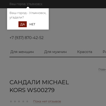
Ваш город:
Ульяновск
Ваш город - Ульяновск,
угадали?
ДА
НЕТ
+7 (937) 870-42-52
Для женщин
Для мужчин
Красота
Р
Глав
САНДАЛИ MICHAEL
KORS WS00279
Пока нет отзывов