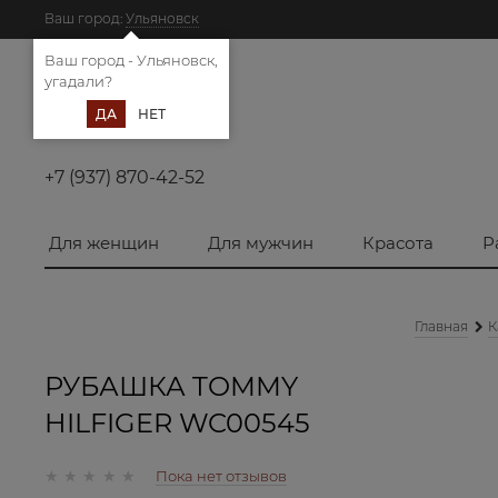
Ваш город:
Ульяновск
Ваш город - Ульяновск,
угадали?
ДА
НЕТ
+7 (937) 870-42-52
Для женщин
Для мужчин
Красота
Р
Главная
К
РУБАШКА TOMMY
HILFIGER WC00545
Пока нет отзывов