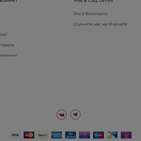
абинет
Мы в соц сетях
Мы в Вконтакте
я
Оцените нас на Маркете
ль?
товары
авнении