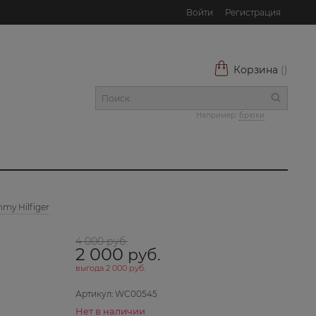
Войти
Регистрация
Корзина
(
)
Например:
брюки
my Hilfiger
4 000
 руб.
2 000
 руб.
выгода
2 000 руб.
Артикул:
WC00545
Нет в наличии