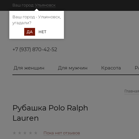
Ваш город:
Ульяновск
Ваш город - Ульяновск,
угадали?
ДА
НЕТ
+7 (937) 870-42-52
Для женщин
Для мужчин
Красота
Р
Главна
Рубашка Polo Ralph
Lauren
Пока нет отзывов