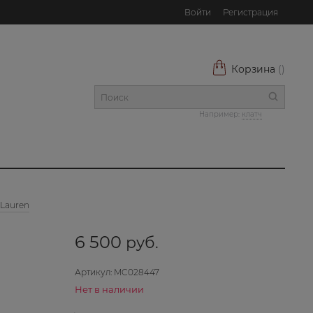
Войти
Регистрация
Корзина
(
)
Например:
клатч
 Lauren
6 500
 руб.
Артикул:
MC028447
Нет в наличии