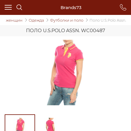
Brands73
ля женщин
Одежда
Футболки и поло
Поло U.S.Polo Assn.
ПОЛО U.S.POLO ASSN. WC00487