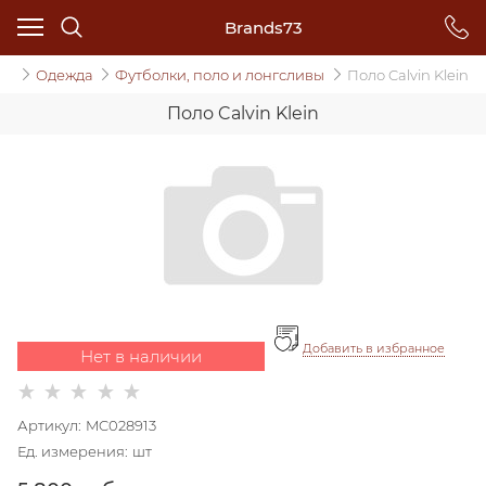
Brands73
ин
Одежда
Футболки, поло и лонгсливы
Поло Calvin Klein
Поло Calvin Klein
Добавить в избранное
Нет в наличии
Артикул:
MC028913
Ед. измерения:
шт