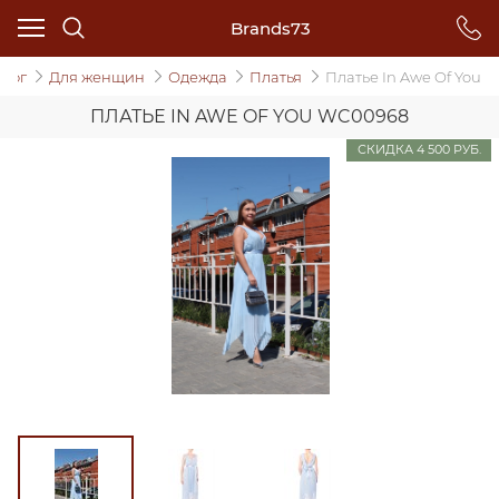
Brands73
алог
Для женщин
Одежда
Платья
Платье In Awe Of You
ПЛАТЬЕ IN AWE OF YOU WC00968
СКИДКА 4 500 РУБ.