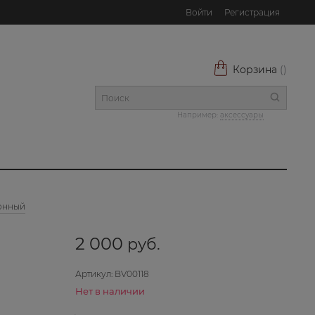
Войти
Регистрация
Корзина
(
)
Например:
аксессуары
монный
2 000
 руб.
Артикул:
BV00118
Нет в наличии