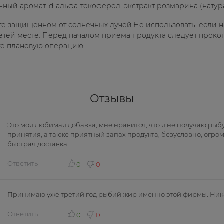
ый аромат, d-альфа-токоферол, экстракт розмарина (натур
те защищенном от солнечных лучей.Не использовать, если 
етей месте. Перед началом приема продукта следует прокон
те плановую операцию.
Отзывы
Это моя любимая добавка, мне нравится, что я не получаю рыб
принятия, а также приятный запах продукта, безусловно, огро
быстрая доставка!
Ответить
0
0
Принимаю уже третий год рыбий жир именно этой фирмы. Ника
Ответить
0
0