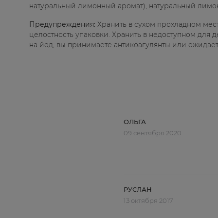
натуральный лимонный аромат), натуральный лимонн
Предупреждения:
Хранить в сухом прохладном мес
целостность упаковки. Хранить в недоступном для д
на йод, вы принимаете антикоагулянты или ожидае
ОЛЬГА
09 сентября 2020
РУСЛАН
13 октября 2017