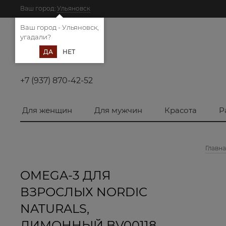
Ваш город:
Ульяновск
Ваш город - Ульяновск,
угадали?
ДА
НЕТ
+7 (937) 870-42-52
Для женщин
Для мужчин
Красота
Р
Главн
OMEGA-3 ДЛЯ
ВЗРОСЛЫХ NORDIC
NATURALS,
ЛИМОННЫЙ BV00118