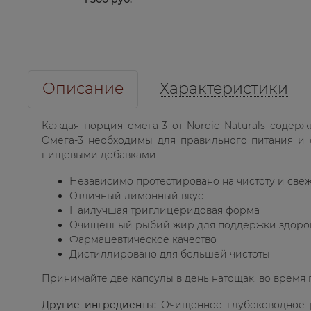
УПОТРЕБЛЕНИЯ,
ФРУКТОВЫЙ ВКУС, 500 МГ,
30 ЖЕВАТЕЛЬНЫХ КАПСУЛ
КУПИТЬ
Описание
Характеристики
Каждая порция омега-3 от Nordic Naturals содер
Омега-3 необходимы для правильного питания и о
пищевыми добавками.
Независимо протестировано на чистоту и све
Отличный лимонный вкус
Наилучшая триглицеридовая форма
Очищенный рыбий жир для поддержки здоровья
Фармацевтическое качество
Дистиллировано для большей чистоты
Принимайте две капсулы в день натощак, во время
Другие ингредиенты:
Очищенное глубоководное р