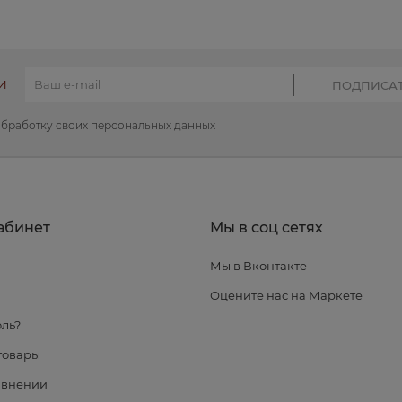
И
обработку своих персональных данных
абинет
Мы в соц сетях
Мы в Вконтакте
я
Оцените нас на Маркете
ль?
товары
авнении