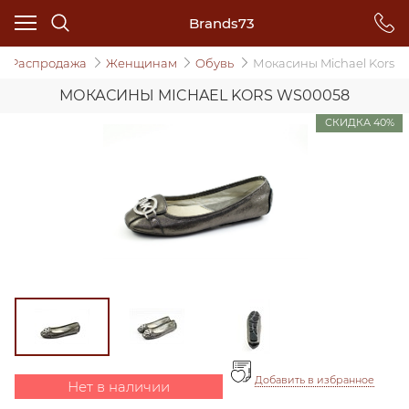
Brands73
Распродажа
Женщинам
Oбувь
Мокасины Michael Kors
МОКАСИНЫ MICHAEL KORS WS00058
СКИДКА 40%
Добавить в избранное
Нет в наличии