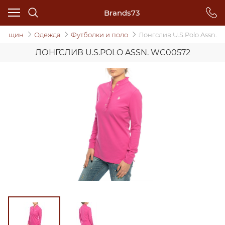
Brands73
женщин
Одежда
Футболки и поло
Лонгслив U.S.Polo Assn.
ЛОНГСЛИВ U.S.POLO ASSN. WC00572