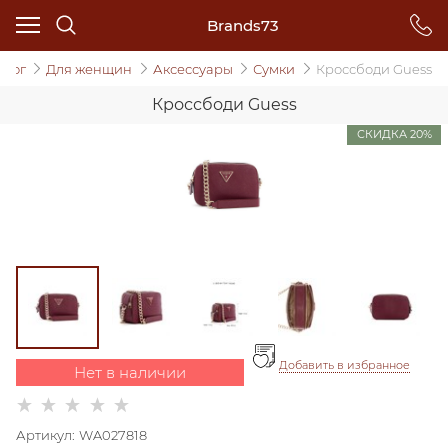
Brands73
алог
Для женщин
Аксессуары
Сумки
Кроссбоди Guess
Кроссбоди Guess
СКИДКА 20%
Добавить в избранное
Нет в наличии
Артикул:
WA027818