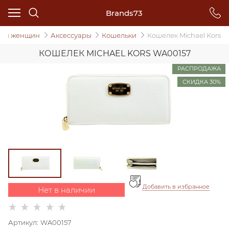
Brands73
Для женщин
Аксессуары
Кошельки
Кошелек Michael Kors
КОШЕЛЕК MICHAEL KORS WA00157
РАСПРОДАЖА
СКИДКА 30%
Добавить в избранное
Нет в наличии
Артикул:
WA00157