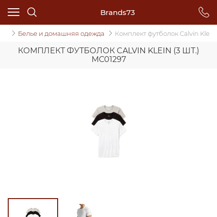
Brands73
да
Белье и домашняя одежда
Комплект футболок Calvin Klein (
КОМПЛЕКТ ФУТБОЛОК CALVIN KLEIN (3 ШТ.)
MС01297