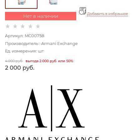
Добавить в избранное
Нет в наличии
Артикул:
MC00758
Производитель
:
Armani Exchange
Ед. измерения:
шт
4 000
 руб.
выгода
2 000 руб.
или
50%
2 000
 руб.