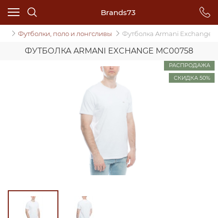
Brands73
да
Футболки, поло и лонгсливы
Футболка Armani Exchange
ФУТБОЛКА ARMANI EXCHANGE MC00758
РАСПРОДАЖА
СКИДКА 50%