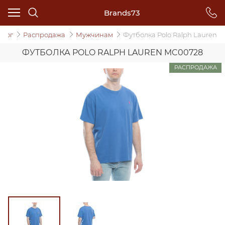
Brands73
алог
Распродажа
Мужчинам
Футболка Polo Ralph Lauren
ФУТБОЛКА POLO RALPH LAUREN MC00728
РАСПРОДАЖА