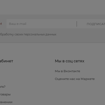
И
обработку своих персональных данных
абинет
Мы в соц сетях
Мы в Вконтакте
я
Оцените нас на Маркете
ль?
товары
авнении