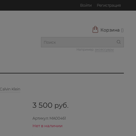
Войти
Регистрация
Корзина
(
)
Например:
аксессуары
alvin Klein
3 500
 руб.
Артикул:
MA00461
Нет в наличии