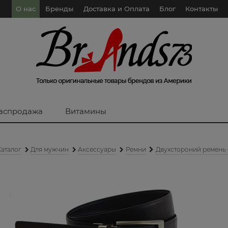
О нас
Бренды
Доставка и Оплата
Блог
Контакты
аспродажа
Витамины
Каталог
Для мужчин
Аксессуары
Ремни
Двухстороний ремень C