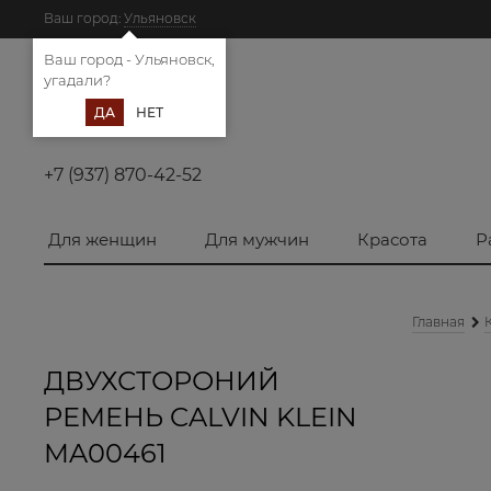
Ваш город:
Ульяновск
Ваш город - Ульяновск,
угадали?
ДА
НЕТ
+7 (937) 870-42-52
Для женщин
Для мужчин
Красота
Р
Главная
ДВУХСТОРОНИЙ
РЕМЕНЬ CALVIN KLEIN
MA00461