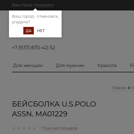
Ваш город:
Ульяновск
Ваш город - Ульяновск,
угадали?
ДА
НЕТ
+7 (937) 870-42-52
Для женщин
Для мужчин
Красота
Р
Главная
К
БЕЙСБОЛКА U.S.POLO
ASSN. MA01229
Пока нет отзывов