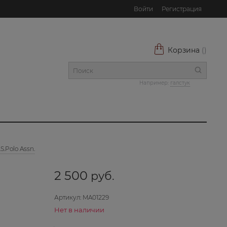
Войти
Регистрация
Корзина
(
)
Например:
галстук
.Polo Assn.
2 500
 руб.
Артикул:
MA01229
Нет в наличии