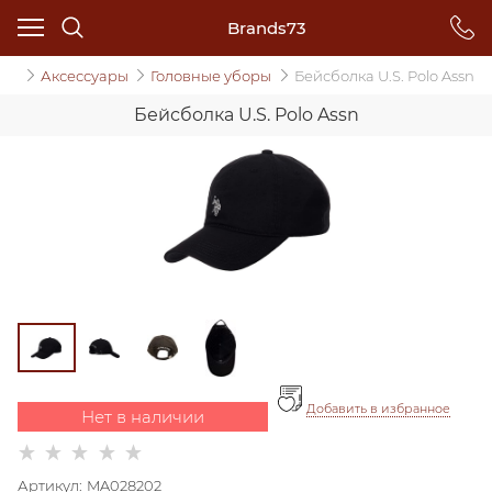
Brands73
ин
Аксессуары
Головные уборы
Бейсболка U.S. Polo Assn
Бейсболка U.S. Polo Assn
Добавить в избранное
Нет в наличии
Артикул:
MA028202