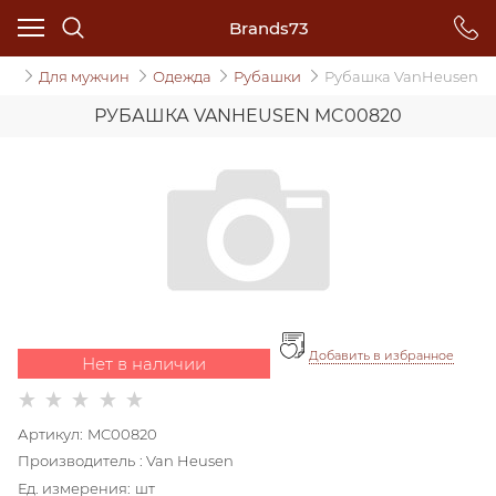
Brands73
ог
Для мужчин
Одежда
Рубашки
Рубашка VanHeusen
РУБАШКА VANHEUSEN MC00820
Добавить в избранное
Нет в наличии
Артикул:
MC00820
Производитель
:
Van Heusen
Ед. измерения:
шт